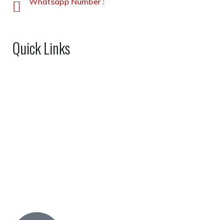
Whatsapp Number :
+92-3231900330
Quick Links
Home
About Us
Shop
FAQs
Gallery
Contact Us