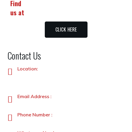
Find
us at
CLICK HERE
Contact Us
Location:
Plot No. 87 –A&B, Industrial Estate, Hayatabad,
Peshawar, Pakistan
Email Address :
info@stanleyfoods.com
Phone Number :
+92-91-5891338-5891339